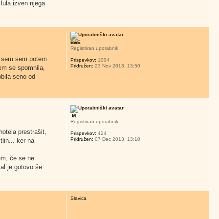
 lula izven njega
B&E
Registriran uporabnik
in sem sem potem
Prispevkov:
1004
Pridružen:
23 Nov 2013, 13:50
em se spomnila,
bila seno od
.M.
Registriran uporabnik
otela prestrašit,
Prispevkov:
424
Pridružen:
07 Dec 2013, 13:10
in... ker na
tem, če se ne
l je gotovo še
Slavica