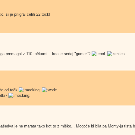
o, si je priigral celih 22 točk!
n ga premagal z 110 točkami... kdo je sedaj "gamer"?
do od tačk
etki?
šedva je ne marata tako kot to z miško... Mogoče bi bila pa Monty-ju tista 