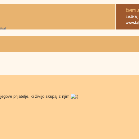
ŽIVETI 
LAJKA
,
www.laj
gove prijatelje, ki živijo skupaj z njim