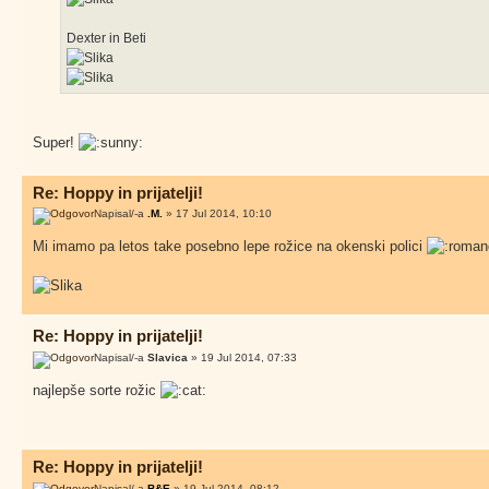
Dexter in Beti
Super!
Re: Hoppy in prijatelji!
Napisal/-a
.M.
» 17 Jul 2014, 10:10
Mi imamo pa letos take posebno lepe rožice na okenski polici
Re: Hoppy in prijatelji!
Napisal/-a
Slavica
» 19 Jul 2014, 07:33
najlepše sorte rožic
Re: Hoppy in prijatelji!
Napisal/-a
B&E
» 19 Jul 2014, 08:12