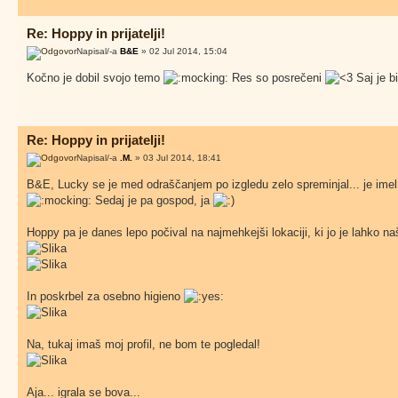
Re: Hoppy in prijatelji!
Napisal/-a
B&E
» 02 Jul 2014, 15:04
Kočno je dobil svojo temo
Res so posrečeni
Saj je b
Re: Hoppy in prijatelji!
Napisal/-a
.M.
» 03 Jul 2014, 18:41
B&E, Lucky se je med odraščanjem po izgledu zelo spreminjal... je imel 
Sedaj je pa gospod, ja
Hoppy pa je danes lepo počival na najmehkejši lokaciji, ki jo je lahko n
In poskrbel za osebno higieno
Na, tukaj imaš moj profil, ne bom te pogledal!
Aja... igrala se bova...