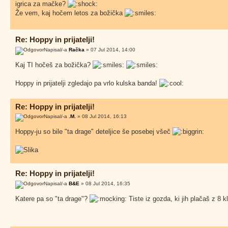
igrica za mačke?
Že vem, kaj hočem letos za božička
Re: Hoppy in prijatelji!
Napisal/-a
Račka
» 07 Jul 2014, 14:00
Kaj TI hočeš za božička?
Hoppy in prijatelji zgledajo pa vrlo kulska banda!
Re: Hoppy in prijatelji!
Napisal/-a
.M.
» 08 Jul 2014, 16:13
Hoppy-ju so bile "ta drage" deteljice še posebej všeč
Re: Hoppy in prijatelji!
Napisal/-a
B&E
» 08 Jul 2014, 16:35
Katere pa so "ta drage"?
Tiste iz gozda, ki jih plačaš z 8 k