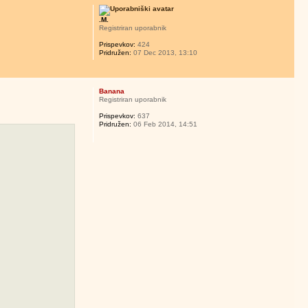
.M.
Registriran uporabnik
Prispevkov:
424
Pridružen:
07 Dec 2013, 13:10
Banana
Registriran uporabnik
Prispevkov:
637
Pridružen:
06 Feb 2014, 14:51