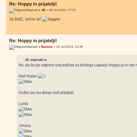
Re: Hoppy in prijatelji!
Napisal/-a
.M.
» 08 Jul 2014, 17:47
Ja B&E, točno te!
Re: Hoppy in prijatelji!
Napisal/-a
Banana
» 10 Jul 2014, 13:36
.M. napisal/-a:
No, da še jaz odprem svoj kotiček za bivšega Lajkarja Hoppy-ja in vse nje
Naš Hopko
Dužbo pa mu delajo tudi prijatelji:
Lucky
Johnny