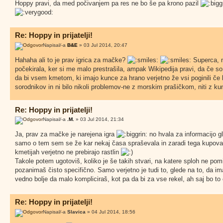
Hoppy pravi, da med počivanjem pa res ne bo še pa krono pazil
Re: Hoppy in prijatelji!
Napisal/-a
B&E
» 03 Jul 2014, 20:47
Hahaha ali to je prav igrica za mačke?
Superca, n
počekirala, ker si me malo prestrašila, ampak Wikipedija pravi, da če s
da bi vsem kmetom, ki imajo kunce za hrano verjetno že vsi poginili če b
sorodnikov in ni bilo nikoli problemov-ne z morskim prašičkom, niti z k
Re: Hoppy in prijatelji!
Napisal/-a
.M.
» 03 Jul 2014, 21:34
Ja, prav za mačke je narejena igra
no hvala za informacijo gl
samo o tem sem se že kar nekaj časa spraševala in zaradi tega kupovala
kmetijah verjetno ne prebirajo rastlin
Takole potem ugotoviš, koliko je še takih stvari, na katere sploh ne pomi
pozanimaš čisto specifično. Samo verjetno je tudi to, glede na to, da ima
vedno bolje da malo kompliciraš, kot pa da bi za vse rekel, ah saj bo to 
Re: Hoppy in prijatelji!
Napisal/-a
Slavica
» 04 Jul 2014, 18:56