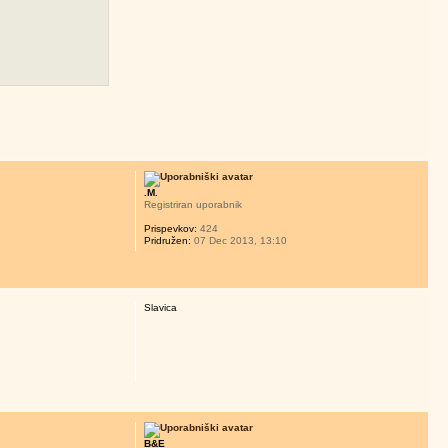
.M.
Registriran uporabnik
Prispevkov:
424
Pridružen:
07 Dec 2013, 13:10
Slavica
B&E