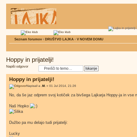
Seznam forumov
‹
DRUŠTVO LAJKA
‹
V NOVEM DOMU
Hoppy in prijatelji!
Napiši odgovor
Hoppy in prijatelji!
Napisal/-a
.M.
» 01 Jul 2014, 21:26
No, da še jaz odprem svoj kotiček za bivšega Lajkarja Hoppy-ja in vse nje
Naš Hopko
Dužbo pa mu delajo tudi prijatelji:
Lucky