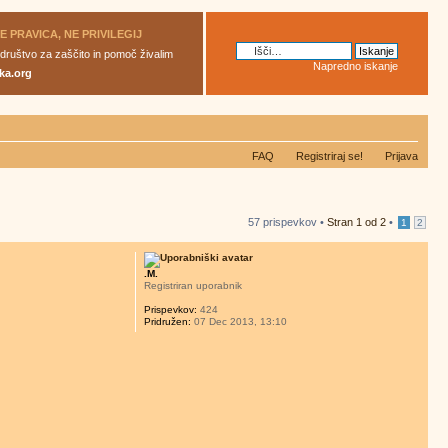
JE PRAVICA, NE PRIVILEGIJ
 društvo za zaščito in pomoč živalim
Napredno iskanje
ka.org
FAQ
Registriraj se!
Prijava
57 prispevkov •
Stran
1
od
2
•
1
2
.M.
Registriran uporabnik
Prispevkov:
424
Pridružen:
07 Dec 2013, 13:10