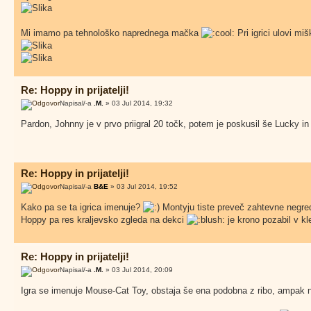
Mi imamo pa tehnološko naprednega mačka
Pri igrici ulovi mišk
Re: Hoppy in prijatelji!
Napisal/-a
.M.
» 03 Jul 2014, 19:32
Pardon, Johnny je v prvo priigral 20 točk, potem je poskusil še Lucky i
Re: Hoppy in prijatelji!
Napisal/-a
B&E
» 03 Jul 2014, 19:52
Kako pa se ta igrica imenuje?
Montyju tiste preveč zahtevne negre
Hoppy pa res kraljevsko zgleda na dekci
je krono pozabil v kl
Re: Hoppy in prijatelji!
Napisal/-a
.M.
» 03 Jul 2014, 20:09
Igra se imenuje Mouse-Cat Toy, obstaja še ena podobna z ribo, ampak na