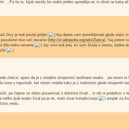
...Pa še to, kljub nastilu še vedno pridno uporablja wc in nikoli ne kaka ali
aš Dixy je tudi postal priden
Aja danes sem premišljevala glede zlatic 
o pusušene niso več nevarne (
http://sl.wikipedia.org/wiki/Zlatica
). Saj potem s
i bile toliko nevarne
Jaz sem tudi prej, ko sem živela v mestu, vedno do
unčki
ede zlatice, upam da je z ostalimi strupenimi rastlinami enako... pa nisem te h
 seno v trgovinah, ker nisem vedela kako je z nadzorom glede strupenih rastl
sliš, pa čeprav se dobro pozanimaš o določeni živali... in niti ni podatkov o 
 veliko ljudi enako žival pa je ok, malo stvar kompliciranja
ampak za živa
čisto vredu...