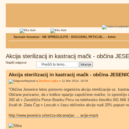
Seznam forumov
‹
NE SPREGLEJTE
‹
DOGODKI, PETICIJE...
‹
Arhiv
Akcija sterilizacij in kastracij mačk - občina JE
Napiši odgovor
Akcija sterilizacij in kastracij mačk - občina JESENI
Napisal/-a
Društvo Lajka
» 11 Mar 2014, 18:54
"Občina Jesenice letos ponovno organizira akcijo sterilizacije oz. kas
Občane pozivamo, da v kolikor opazijo zapuščene mačke, to sporočijo d
260 ali v Zavetišče Perun Branku Pircu na telefonsko številko 041 666 1
živali dr. Zlata Čop v Lescah v času občinske akcije nudi 20% popust na 
http://www.jesenice.si/en/za-obcana/jav ... acije-mack