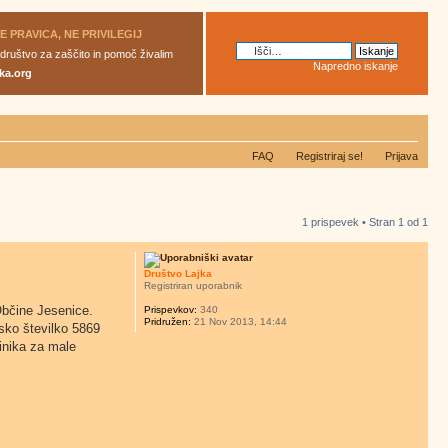
JE PRAVICA, NE PRIVILEGIJ
 društvo za zaščito in pomoč živalim
Napredno iskanje
ka.org
FAQ
Registriraj se!
Prijava
1 prispevek • Stran
1
od
1
Društvo Lajka
Registriran uporabnik
Občine Jesenice.
Prispevkov:
340
Pridružen:
21 Nov 2013, 14:44
sko številko 5869
inika za male