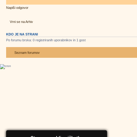
Napiši odgovor
Vrni se na Arhiv
KDO JE NA STRANI
Po forumu brska: 0 registriranih uporabnikov in 1 gost
Seznam forumov