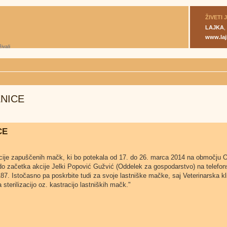
ŽIVETI 
LAJKA
,
www.laj
SENICE
CE
tracije zapuščenih mačk, ki bo potekala od 17. do 26. marca 2014 na območju 
o začetka akcije Jelki Popović Gužvić (Oddelek za gospodarstvo) na telefon
87. Istočasno pa poskrbite tudi za svoje lastniške mačke, saj Veterinarska kl
sterilizacijo oz. kastracijo lastniških mačk."