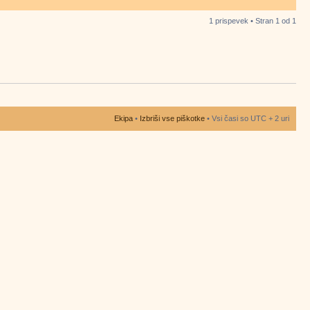
1 prispevek • Stran
1
od
1
Ekipa
•
Izbriši vse piškotke
• Vsi časi so UTC + 2 uri