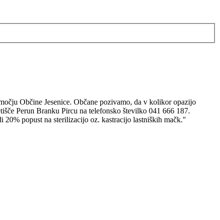
 območju Občine Jesenice. Občane pozivamo, da v kolikor opazijo
tišče Perun Branku Pircu na telefonsko številko 041 666 187.
i 20% popust na sterilizacijo oz. kastracijo lastniških mačk."