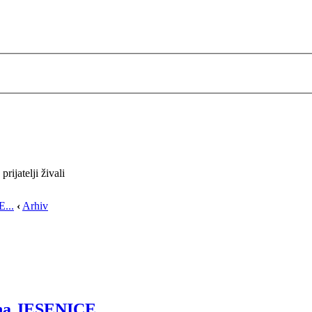
...
‹
Arhiv
bčina JESENICE