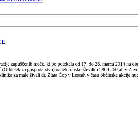
ICE
astracije zapuščenih mačk, ki bo potekala od 17. do 26. marca 2014 na
ć (Oddelek za gospodarstvo) na telefonsko številko 5869 260 ali v Zave
klinika za male živali dr. Zlata Čop v Lescah v času občinske akcije nud