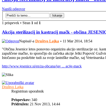
Napiši odgovor
1 prispevek • Stran
1
od
1
Akcija sterilizacij in kastracij mačk - občina JESEN
Napisal/-a
Društvo Lajka
» 11 Mar 2014, 18:54
"Občina Jesenice letos ponovno organizira akcijo sterilizacije oz. k
zapuščene mačke, to sporočijo do začetka akcije Jelki Popović Gužvi
Istočasno pa poskrbite tudi za svoje lastniške mačke, saj Veterinarska 
http://www.jesenice.si/en/za-obcana/jav ... acije-mack
Društvo Lajka
Registriran uporabnik
Prispevkov:
340
Pridružen:
21 Nov 2013, 14:44