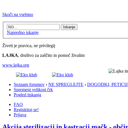
Skoči na vsebino
Napredno iskanje
Živeti je pravica, ne privilegij
LAJKA
, društvo za zaščito in pomoč živalim
www.lajka.org
Seznam forumov
‹
NE SPREGLEJTE
‹
DOGODKI, PETICIJE
Spremeni velikost črk
Pogled tiskanja
FAQ
Registriraj se!
Prijava
Akcija sterilizacij in kastracij mačk - o