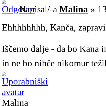
Napisal/-a
Malina
» 13
Ehhhhhhhh, Kanča, zapravil
Iščemo dalje - da bo Kana i
in ne bo nihče nikomur težil
Malina