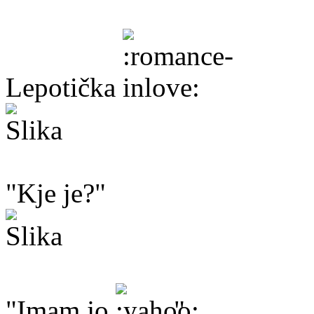
Lepotička
"Kje je?"
"Imam jo
."