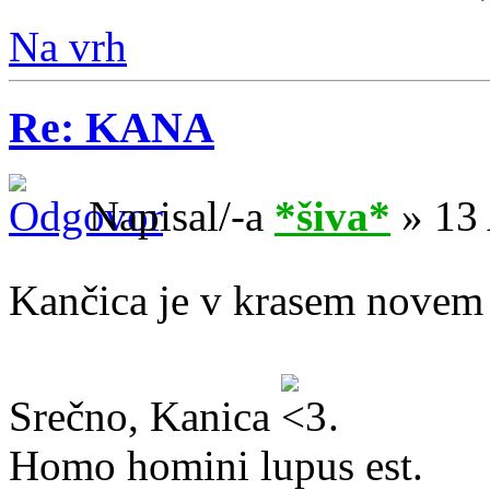
Na vrh
Re: KANA
Napisal/-a
*šiva*
» 13 
Kančica je v krasem nove
Srečno, Kanica
.
Homo homini lupus est.