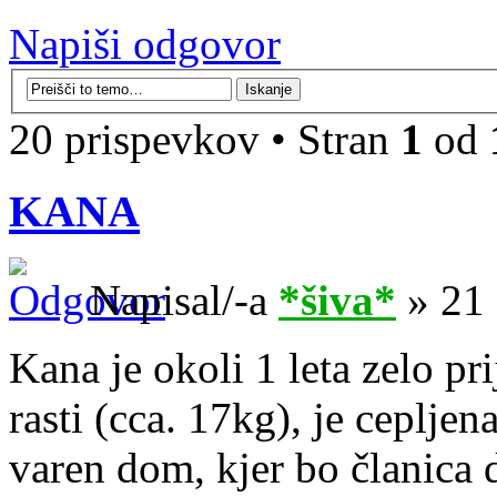
Napiši odgovor
20 prispevkov • Stran
1
od
KANA
Napisal/-a
*šiva*
» 21 
Kana je okoli 1 leta zelo pri
rasti (cca. 17kg), je cepljena
varen dom, kjer bo članica 