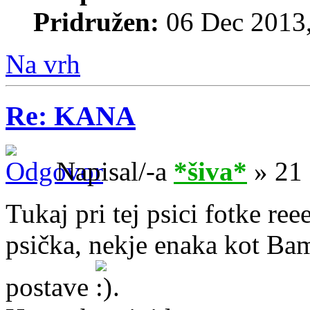
Pridružen:
06 Dec 2013,
Na vrh
Re: KANA
Napisal/-a
*šiva*
» 21 
Tukaj pri tej psici fotke ree
psička, nekje enaka kot Bam
postave
.