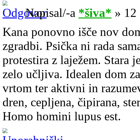
Napisal/-a
*šiva*
» 12 
Kana ponovno išče nov dom,
zgradbi. Psička ni rada sama
protestira z laježem. Stara j
zelo učljiva. Idealen dom za
vrtom ter aktivni in razume
dren, cepljena, čipirana, ster
Homo homini lupus est.