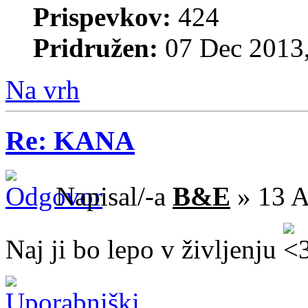
Prispevkov:
424
Pridružen:
07 Dec 2013,
Na vrh
Re: KANA
Napisal/-a
B&E
» 13 A
Naj ji bo lepo v življenju