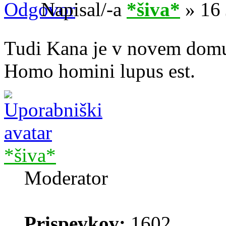
Napisal/-a
*šiva*
» 16 
Tudi Kana je v novem dom
Homo homini lupus est.
*šiva*
Moderator
Prispevkov:
1602