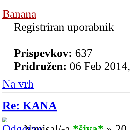
Banana
Registriran uporabnik
Prispevkov:
637
Pridružen:
06 Feb 2014,
Na vrh
Re: KANA
Napisal/-a
*šiva*
» 20 