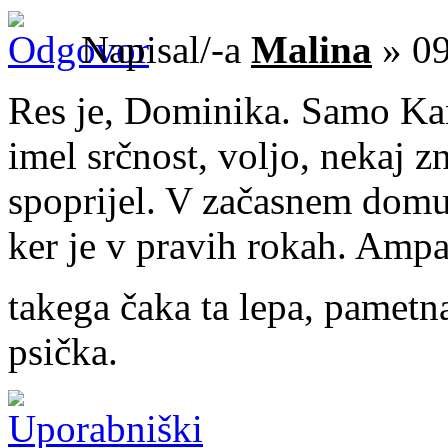
Napisal/-a
Malina
» 09
Res je, Dominika. Samo Kan
imel srčnost, voljo, nekaj z
spoprijel. V začasnem domu 
ker je v pravih rokah. Ampa
takega čaka ta lepa, pametn
psička.