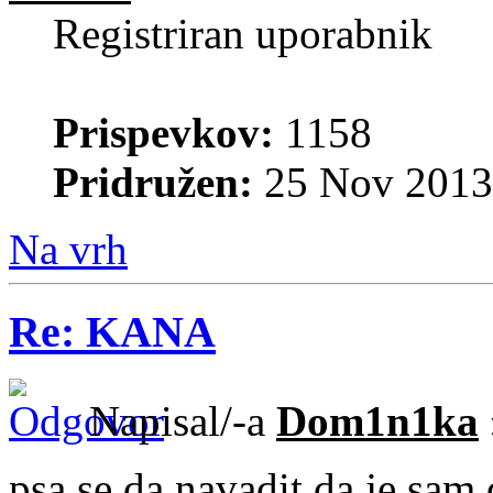
Registriran uporabnik
Prispevkov:
1158
Pridružen:
25 Nov 2013
Na vrh
Re: KANA
Napisal/-a
Dom1n1ka
psa se da navadit da je sam 