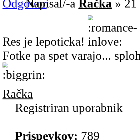
Napisal/-a
Račka
» 21 
Res je lepoticka!
Fotke pa spet varajo... splo
Račka
Registriran uporabnik
Prispevkov:
789