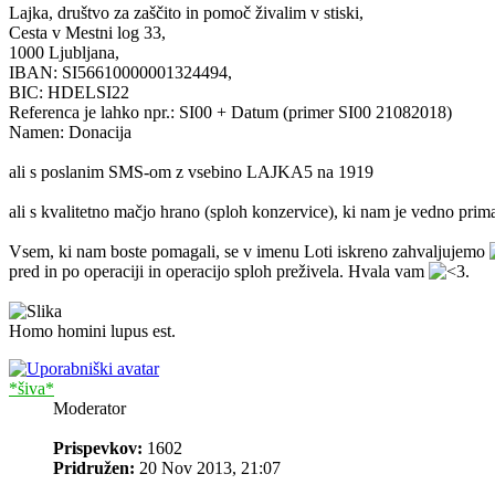
Lajka, društvo za zaščito in pomoč živalim v stiski,
Cesta v Mestni log 33,
1000 Ljubljana,
IBAN: SI56610000001324494,
BIC: HDELSI22
Referenca je lahko npr.: SI00 + Datum (primer SI00 21082018)
Namen: Donacija
ali s poslanim SMS-om z vsebino LAJKA5 na 1919
ali s kvalitetno mačjo hrano (sploh konzervice), ki nam je vedno prim
Vsem, ki nam boste pomagali, se v imenu Loti iskreno zahvaljujemo
pred in po operaciji in operacijo sploh preživela. Hvala vam
.
Homo homini lupus est.
*šiva*
Moderator
Prispevkov:
1602
Pridružen:
20 Nov 2013, 21:07