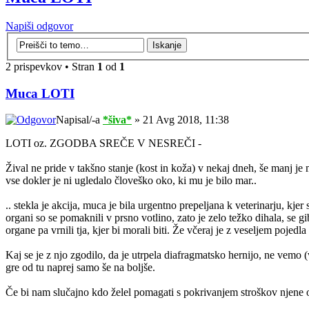
Napiši odgovor
2 prispevkov • Stran
1
od
1
Muca LOTI
Napisal/-a
*šiva*
» 21 Avg 2018, 11:38
LOTI oz. ZGODBA SREČE V NESREČI -
Žival ne pride v takšno stanje (kost in koža) v nekaj dneh, še manj je 
vse dokler je ni ugledalo človeško oko, ki mu je bilo mar..
.. stekla je akcija, muca je bila urgentno prepeljana k veterinarju, kj
organi so se pomaknili v prsno votlino, zato je zelo težko dihala, se gi
organe pa vrnili tja, kjer bi morali biti. Že včeraj je z veseljem pojed
Kaj se je z njo zgodilo, da je utrpela diafragmatsko hernijo, ne vemo
gre od tu naprej samo še na boljše.
Če bi nam slučajno kdo želel pomagati s pokrivanjem stroškov njene 