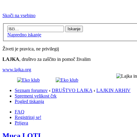
Skoči na vsebino
Napredno iskanje
Živeti je pravica, ne privilegij
LAJKA
, društvo za zaščito in pomoč živalim
www.lajka.org
Seznam forumov
‹
DRUŠTVO LAJKA
‹
LAJKIN ARHIV
Spremeni velikost črk
Pogled tiskanja
FAQ
Registriraj se!
Prijava
Muca LOTI