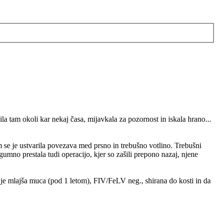
ila tam okoli kar nekaj časa, mijavkala za pozornost in iskala hrano...
em se je ustvarila povezava med prsno in trebušno votlino. Trebušni
pogumno prestala tudi operacijo, kjer so zašili prepono nazaj, njene
a je mlajša muca (pod 1 letom), FIV/FeLV neg., shirana do kosti in da