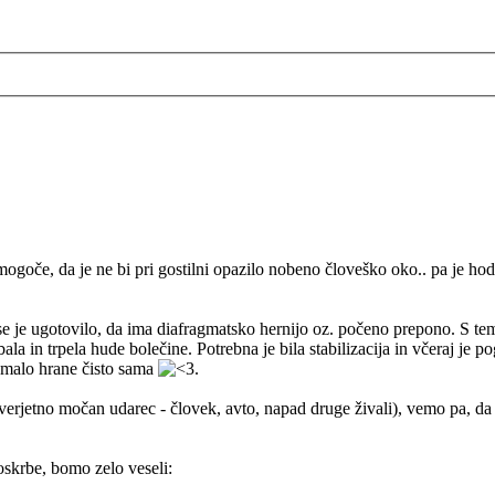
mogoče, da je ne bi pri gostilni opazilo nobeno človeško oko.. pa je hod
er se je ugotovilo, da ima diafragmatsko hernijo oz. počeno prepono. S t
bala in trpela hude bolečine. Potrebna je bila stabilizacija in včeraj je 
la malo hrane čisto sama
.
 (verjetno močan udarec - človek, avto, napad druge živali), vemo pa, d
oskrbe, bomo zelo veseli: