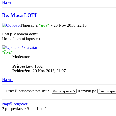
Na vrh
Re: Muca LOTI
Napisal/-a
*šiva*
» 20 Nov 2018, 22:13
Loti je v novem domu.
Homo homini lupus est.
*šiva*
Moderator
Prispevkov:
1602
Pridružen:
20 Nov 2013, 21:07
Na vrh
Prikaži prispevke prejšnjih:
Razvrsti po
Napiši odgovor
2 prispevkov • Stran
1
od
1