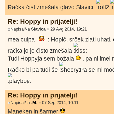
Račka čist zmešala glavo Slavici.
Re: Hoppy in prijatelji!
Napisal/-a
Slavica
» 29 Avg 2014, 19:21
mea culpa
; Hopič, srček zlati uhati, 
račka jo je čisto zmešala
Tudi Hoppyja sem božala
, pa ni imel 
Račko bi pa tudi še
. Pa se mi moč
.
Re: Hoppy in prijatelji!
Napisal/-a
.M.
» 07 Sep 2014, 10:11
Maneken in šarmer