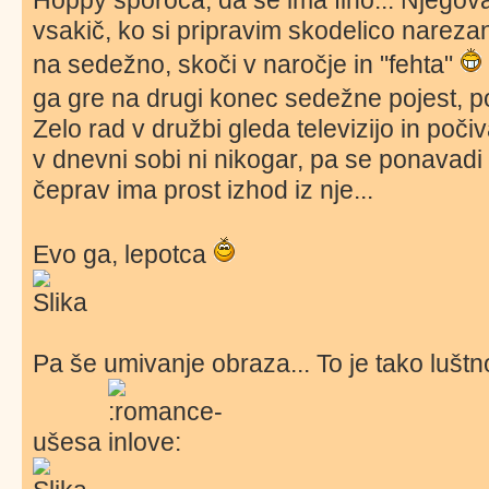
vsakič, ko si pripravim skodelico nareza
na sedežno, skoči v naročje in "fehta"
ga gre na drugi konec sedežne pojest, p
Zelo rad v družbi gleda televizijo in poč
v dnevni sobi ni nikogar, pa se ponavadi r
čeprav ima prost izhod iz nje...
Evo ga, lepotca
Pa še umivanje obraza... To je tako luštn
ušesa