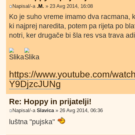
Napisal/-a
.M.
» 23 Avg 2014, 16:08
Ko je suho vreme imamo dva racmana, k
ki najprej naredita, potem pa rijeta po bl
notri, ker drugače bi šla res vsa trava ad
https://www.youtube.com/watc
Y9DjzcJUNg
Re: Hoppy in prijatelji!
Napisal/-a
Slavica
» 26 Avg 2014, 06:36
luštna "pujska"