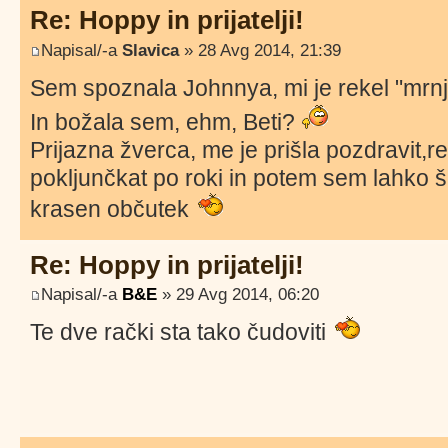
Re: Hoppy in prijatelji!
Napisal/-a
Slavica
» 28 Avg 2014, 21:39
Sem spoznala Johnnya, mi je rekel "mrn
In božala sem, ehm, Beti?
Prijazna žverca, me je prišla pozdravit,r
pokljunčkat po roki in potem sem lahko 
krasen občutek
Re: Hoppy in prijatelji!
Napisal/-a
B&E
» 29 Avg 2014, 06:20
Te dve rački sta tako čudoviti