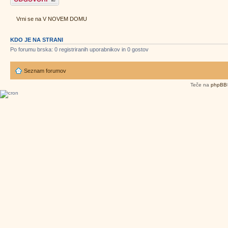
Vrni se na V NOVEM DOMU
KDO JE NA STRANI
Po forumu brska: 0 registriranih uporabnikov in 0 gostov
Seznam forumov
Teče na
phpBB