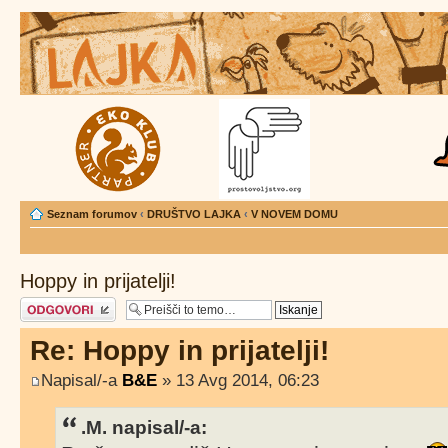
Seznam forumov
‹
DRUŠTVO LAJKA
‹
V NOVEM DOMU
Hoppy in prijatelji!
Napiši odgovor
Re: Hoppy in prijatelji!
Napisal/-a
B&E
» 13 Avg 2014, 06:23
.M. napisal/-a: