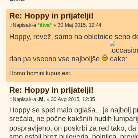
Re: Hoppy in prijatelji!
Napisal/-a
*šiva*
» 30 Maj 2015, 12:44
Hoppy, revež, samo na obletnice seno 
dan pa vseeno vse najboljše
Homo homini lupus est.
Re: Hoppy in prijatelji!
Napisal/-a
.M.
» 30 Avg 2015, 12:35
Hoppy se spet malo oglaša... je najbolj p
srečala, ne počne kakšnih hudih lumparij
pospravljeno, on poskrbi za red tako, da 
smo ostali brez puloverja, polnilca, prevl