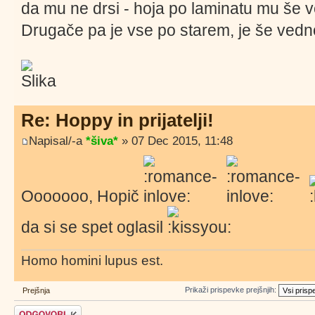
da mu ne drsi - hoja po laminatu mu še v
Drugače pa je vse po starem, je še vedno
Re: Hoppy in prijatelji!
Napisal/-a
*šiva*
» 07 Dec 2015, 11:48
Ooooooo, Hopič
da si se spet oglasil
.
Homo homini lupus est.
Prikaži prispevke prejšnjih:
Prejšnja
Napiši odgovor