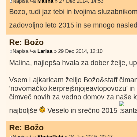
Napisal/-a
Malina
» 27 Dec 2014, 14:53
Bozo, tudi jaz tebi in tvojima sluzabniko
zadovoljno leto 2015 in se mnogo nasled
Re: Božo
Napisal/-a
Larisa
» 29 Dec 2014, 12:10
Malina, najlepša hvala za dober želje, u
Vsem Lajkaricam želijo Božo&staff čima
'novomačko,kerprejšnjojeavtopovozu' in '
čimveč novih za vedno domov za naše kos
najboljše
Veselo in srečno 2015
Re: Božo
Napisal/-a
ShebaPuhi
» 24 Jan 2015, 20:47