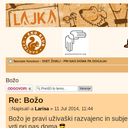
Seznam forumov
‹
SVET ŽIVALI
‹
PRI NAS DOMA PA DOGAJA!
Božo
Napiši odgovor
Re: Božo
Napisal/-a
Larisa
» 11 Jul 2014, 11:44
Božo je pravi uživaški razvajenc in subje
vrti pri nas doma