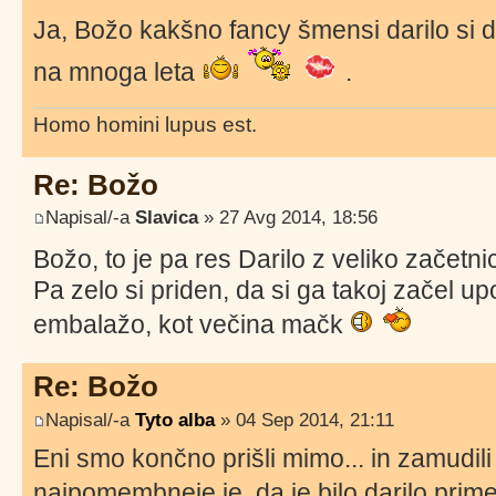
Ja, Božo kakšno fancy šmensi darilo si 
na mnoga leta
.
Homo homini lupus est.
Re: Božo
Napisal/-a
Slavica
» 27 Avg 2014, 18:56
Božo, to je pa res Darilo z veliko začetn
Pa zelo si priden, da si ga takoj začel u
embalažo, kot večina mačk
Re: Božo
Napisal/-a
Tyto alba
» 04 Sep 2014, 21:11
Eni smo končno prišli mimo... in zamudi
najpomembneje je, da je bilo darilo prime