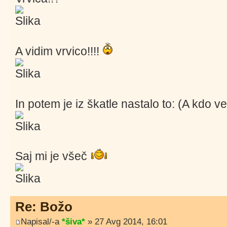
A vidim vrvico!!!!
In potem je iz škatle nastalo to: (A kdo v
Saj mi je všeč
Re: Božo
Napisal/-a
*šiva*
» 27 Avg 2014, 16:01