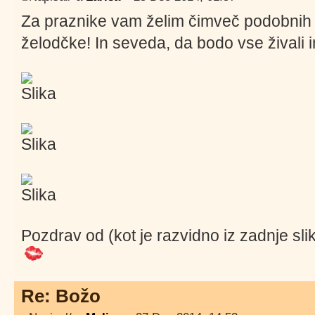
Za praznike vam želim čimveč podobnih 
želodčke! In seveda, da bodo vse živali
Pozdrav od (kot je razvidno iz zadnje sli
Re: Božo