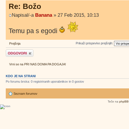
Re: Božo
Napisal/-a
Banana
» 27 Feb 2015, 10:13
Temu pa s egodi
Prikaži prispevke prejšnjih:
Prejšnja
Napiši odgovor
Vrni se na PRI NAS DOMA PA DOGAJA!
KDO JE NA STRANI
Po forumu brska: 0 registriranih uporabnikov in 0 gostov
Seznam forumov
Teče na
phpBB