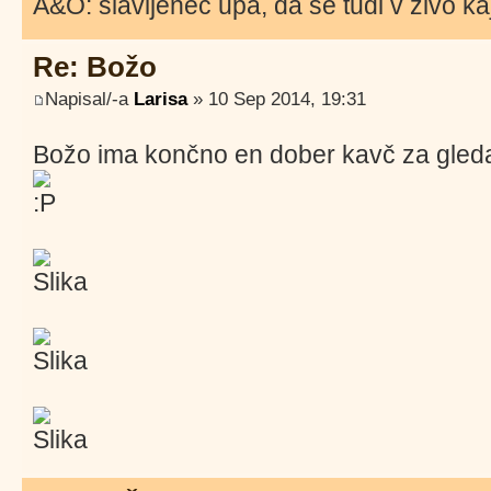
A&O: slavljenec upa, da se tudi v živo 
Re: Božo
Napisal/-a
Larisa
» 10 Sep 2014, 19:31
Božo ima končno en dober kavč za gled