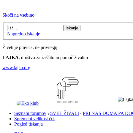
Skoči na vsebino
Napredno iskanje
Živeti je pravica, ne privilegij
LAJKA
, društvo za zaščito in pomoč živalim
www.lajka.org
Seznam forumov
‹
SVET ŽIVALI
‹
PRI NAS DOMA PA DO
Spremeni velikost črk
Pogled tiskanja