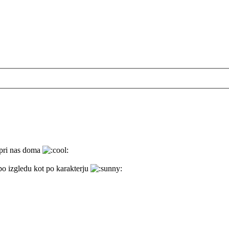
i pri nas doma
po izgledu kot po karakterju