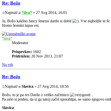
Re: Božo
Napisal/-a
*šiva*
» 27 Avg 2014, 16:01
Ja, Božo kakšno fancy šmensi darilo si dobil
. Vse najboljše in š
Homo homini lupus est.
*šiva*
Moderator
Prispevkov:
1602
Pridružen:
20 Nov 2013, 21:07
Na vrh
Re: Božo
Napisal/-a
Slavica
» 27 Avg 2014, 18:56
Božo, to je pa res Darilo z veliko začetnico
.
Pa zelo si priden, da si ga takoj začel uporabljat, ne samo njegovo e
Slavica