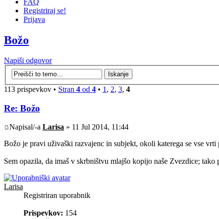
FAQ
Registriraj se!
Prijava
Božo
Napiši odgovor
113 prispevkov •
Stran
4
od
4
•
1
,
2
,
3
,
4
Re: Božo
Napisal/-a
Larisa
» 11 Jul 2014, 11:44
Božo je pravi uživaški razvajenc in subjekt, okoli katerega se vse vrt
Sem opazila, da imaš v skrbništvu mlajšo kopijo naše Zvezdice; tako 
Larisa
Registriran uporabnik
Prispevkov:
154