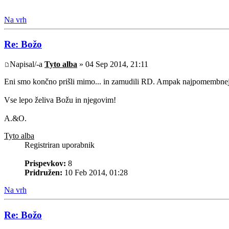
Na vrh
Re: Božo
Napisal/-a
Tyto alba
» 04 Sep 2014, 21:11
Eni smo končno prišli mimo... in zamudili RD. Ampak najpomembneje je
Vse lepo želiva Božu in njegovim!
A.&O.
Tyto alba
Registriran uporabnik
Prispevkov:
8
Pridružen:
10 Feb 2014, 01:28
Na vrh
Re: Božo