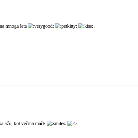
e na mnoga leta
.
mbalažo, kot večina mačk