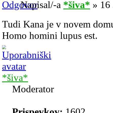
Napisal/-a
*šiva*
» 16 
Tudi Kana je v novem dom
Homo homini lupus est.
*šiva*
Moderator
Prispevkov:
1602