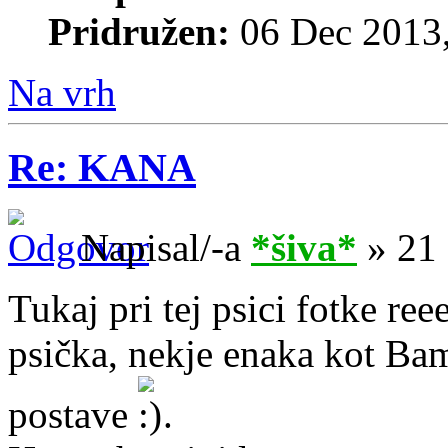
Pridružen:
06 Dec 2013,
Na vrh
Re: KANA
Napisal/-a
*šiva*
» 21 
Tukaj pri tej psici fotke ree
psička, nekje enaka kot Bam
postave
.