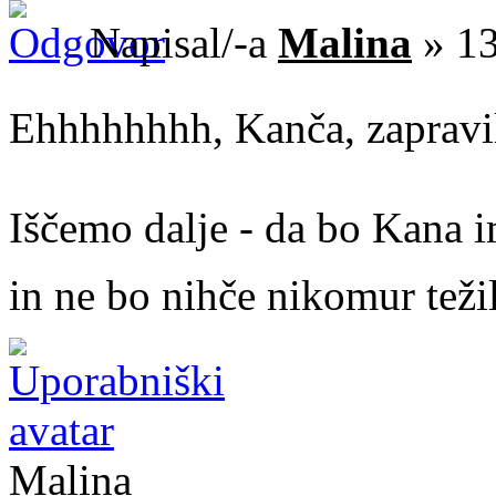
Napisal/-a
Malina
» 13
Ehhhhhhhh, Kanča, zapravil
Iščemo dalje - da bo Kana i
in ne bo nihče nikomur težil
Malina