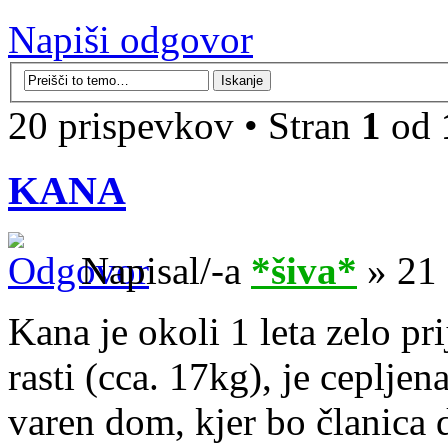
Napiši odgovor
20 prispevkov • Stran
1
od
KANA
Napisal/-a
*šiva*
» 21 
Kana je okoli 1 leta zelo pri
rasti (cca. 17kg), je cepljena
varen dom, kjer bo članica 