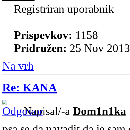
Registriran uporabnik
Prispevkov:
1158
Pridružen:
25 Nov 2013
Na vrh
Re: KANA
Napisal/-a
Dom1n1ka
psa se da navadit da je sam 