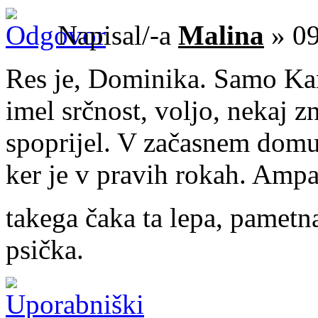
Napisal/-a
Malina
» 09
Res je, Dominika. Samo Kan
imel srčnost, voljo, nekaj z
spoprijel. V začasnem domu 
ker je v pravih rokah. Ampa
takega čaka ta lepa, pametn
psička.