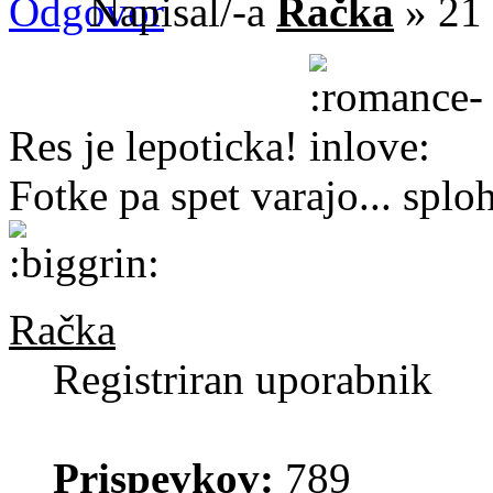
Napisal/-a
Račka
» 21 
Res je lepoticka!
Fotke pa spet varajo... splo
Račka
Registriran uporabnik
Prispevkov:
789