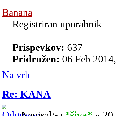
Banana
Registriran uporabnik
Prispevkov:
637
Pridružen:
06 Feb 2014,
Na vrh
Re: KANA
Napisal/-a
*šiva*
» 20 