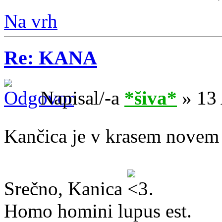
Na vrh
Re: KANA
Napisal/-a
*šiva*
» 13 
Kančica je v krasem nove
Srečno, Kanica
.
Homo homini lupus est.