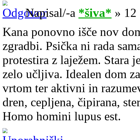
Napisal/-a
*šiva*
» 12 
Kana ponovno išče nov dom,
zgradbi. Psička ni rada sama
protestira z laježem. Stara j
zelo učljiva. Idealen dom za
vrtom ter aktivni in razume
dren, cepljena, čipirana, ster
Homo homini lupus est.