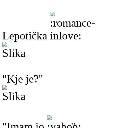
Lepotička
"Kje je?"
"Imam jo
."