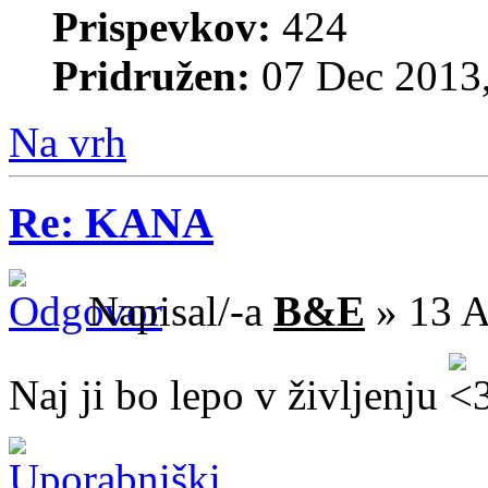
Prispevkov:
424
Pridružen:
07 Dec 2013,
Na vrh
Re: KANA
Napisal/-a
B&E
» 13 A
Naj ji bo lepo v življenju