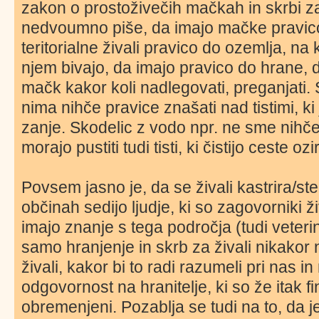
zakon o prostoživečih mačkah in skrbi za
nedvoumno piše, da imajo mačke pravico 
teritorialne živali pravico do ozemlja, na 
njem bivajo, da imajo pravico do hrane, 
mačk kakor koli nadlegovati, preganjati. 
nima nihče pravice znašati nad tistimi, ki 
zanje. Skodelic z vodo npr. ne sme nihče 
morajo pustiti tudi tisti, ki čistijo ceste o
Povsem jasno je, da se živali kastrira/ste
občinah sedijo ljudje, ki so zagovorniki živ
imajo znanje s tega področja (tudi veter
samo hranjenje in skrb za živali nikakor 
živali, kakor bi to radi razumeli pri nas i
odgovornost na hranitelje, ki so že itak fi
obremenjeni. Pozablja se tudi na to, da j