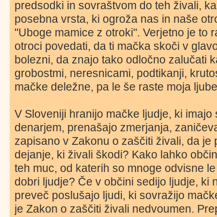
predsodki in sovraštvom do teh živali, k
posebna vrsta, ki ogroža nas in naše otr
"Uboge mamice z otroki". Verjetno je to raz
otroci povedati, da ti mačka skoči v gla
bolezni, da znajo tako odločno zalučati 
grobostmi, neresnicami, podtikanji, krutos
mačke deležne, pa le še raste moja ljubez
V Sloveniji hranijo mačke ljudje, ki imajo 
denarjem, prenašajo zmerjanja, zaničeva
zapisano v Zakonu o zaščiti živali, da 
dejanje, ki živali škodi? Kako lahko obč
teh muc, od katerih so mnoge odvisne le o
dobri ljudje? Če v občini sedijo ljudje, ki
preveč poslušajo ljudi, ki sovražijo mačke
je Zakon o zaščiti živali nedvoumen. Pr