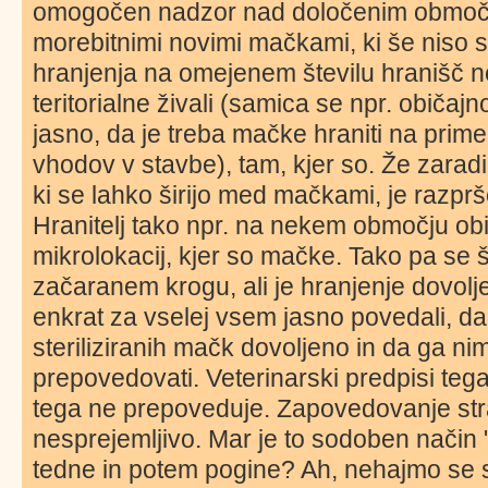
omogočen nadzor nad določenim območje
morebitnimi novimi mačkami, ki še niso st
hranjenja na omejenem številu hranišč 
teritorialne živali (samica se npr. običajn
jasno, da je treba mačke hraniti na pri
vhodov v stavbe), tam, kjer so. Že zaradi
ki se lahko širijo med mačkami, je razprš
Hranitelj tako npr. na nekem območju ob
mikrolokacij, kjer so mačke. Tako pa se 
začaranem krogu, ali je hranjenje dovolj
enkrat za vselej vsem jasno povedali, da
steriliziranih mačk dovoljeno in da ga ni
prepovedovati. Veterinarski predpisi te
tega ne prepoveduje. Zapovedovanje strad
nesprejemljivo. Mar je to sodoben način "š
tedne in potem pogine? Ah, nehajmo se 