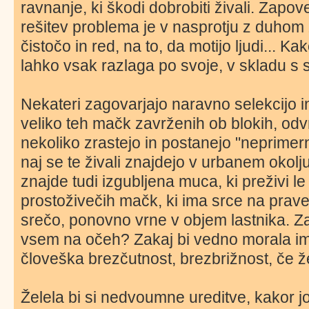
ravnanje, ki škodi dobrobiti živali. Zapov
rešitev problema je v nasprotju z duhom 
čistočo in red, na to, da motijo ljudi... Ka
lahko vsak razlaga po svoje, v skladu s s
Nekateri zagovarjajo naravno selekcijo in
veliko teh mačk zavrženih ob blokih, odv
nekoliko zrastejo in postanejo "neprimerni
naj se te živali znajdejo v urbanem okol
znajde tudi izgubljena muca, ki preživi le
prostoživečih mačk, ki ima srce na prav
srečo, ponovno vrne v objem lastnika. Zaka
vsem na očeh? Zakaj bi vedno morala im
človeška brezčutnost, brezbrižnost, če ž
Želela bi si nedvoumne ureditve, kakor jo 