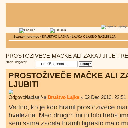
Seznam forumov
‹
DRUŠTVO LAJKA
‹
LAJKA GLASNO RAZMIŠLJA
PROSTOŽIVEČE MAČKE ALI ZAKAJ JI JE TRE
Napiši odgovor
PROSTOŽIVEČE MAČKE ALI ZA
LJUBITI
Napisal/-a
Društvo Lajka
» 02 Dec 2013, 22:51
Vedno, ko je kdo hranil prostoživeče ma
hvaležna. Med drugim mi ni bilo treba im
sem sama začela hraniti tigrasto malo mu