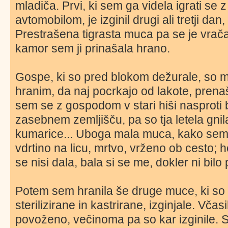
mladiča. Prvi, ki sem ga videla igrati se
avtomobilom, je izginil drugi ali tretji dan
Prestrašena tigrasta muca pa se je vrača
kamor sem ji prinašala hrano.
Gospe, ki so pred blokom dežurale, so me
hranim, da naj pocrkajo od lakote, prena
sem se z gospodom v stari hiši nasproti 
zasebnem zemljišču, pa so tja letela gnil
kumarice... Uboga mala muca, kako sem 
vdrtino na licu, mrtvo, vrženo ob cesto; h
se nisi dala, bala si se me, dokler ni bil
Potem sem hranila še druge muce, ki so k
sterilizirane in kastrirane, izginjale. Vč
povoženo, večinoma pa so kar izginile. 