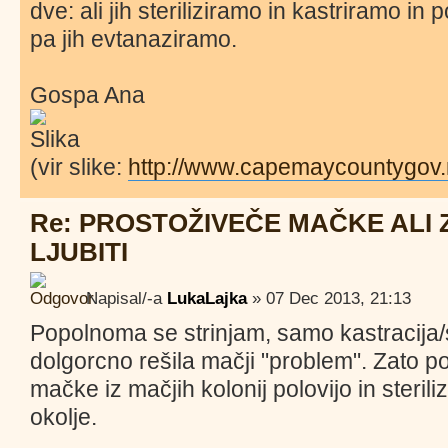
dve: ali jih steriliziramo in kastriramo in
pa jih evtanaziramo.
Gospa Ana
(vir slike:
http://www.capemaycountygov.ne
Re: PROSTOŽIVEČE MAČKE ALI 
LJUBITI
Napisal/-a
LukaLajka
» 07 Dec 2013, 21:13
Popolnoma se strinjam, samo kastracija/s
dolgorcno rešila mačji "problem". Zato p
mačke iz mačjih kolonij polovijo in steriliz
okolje.