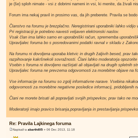
je (še) sploh nimate - vsi z dobrimi nameni in vsi, ki menite, da živali ni
Forum ima nekaj pravil in prosimo vas, da jih preberete. Pravila se bod
Članstvo na forumu je brezplačno. Neregistrirani uporabniki lahko vidijo
Pri registraciji je potrebno navesti veljaven elektronski naslov.
Vsak član ima lahko samo en uporabniški račun, sprememba uporabniš
Upravljalec foruma bo s posredovanimi podatki ravnal v skladu z Zakon
Na forumu ni dovoljena uporaba kletvic in drugih žaljivih besed, prav ta
razpihovanje kakršnekoli sovražnosti. Člani lahko moderatorja opozorite 
Vsebin s foruma ni dovoljeno razširjati ali objavljati na drugih spletnih st
Upravljalec foruma ne prevzema odgovornosti za morebitne objave na for
Vse informacije na forumu so zgolj informativne narave. Vsebina nika
odgovornosti za morebitne negativne posledice informacij, pridobljenih na
Člani ne morete brisati ali popravljati svojih prispevkov, prav tako ne m
Moderatorji imajo pravico brisanja,popravljanja in prestavljanja prispevk
Re: Pravila Lajkinega foruma
Napisal/-a
abarth405
» 06 Dec 2013, 11:18