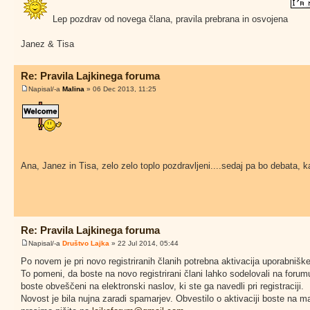
Lep pozdrav od novega člana, pravila prebrana in osvojena
Janez & Tisa
Re: Pravila Lajkinega foruma
Napisal/-a
Malina
» 06 Dec 2013, 11:25
Ana, Janez in Tisa, zelo zelo toplo pozdravljeni....sedaj pa bo debata, 
Re: Pravila Lajkinega foruma
Napisal/-a
Društvo Lajka
» 22 Jul 2014, 05:44
Po novem je pri novo registriranih članih potrebna aktivacija uporabniške
To pomeni, da boste na novo registrirani člani lahko sodelovali na forum
boste obveščeni na elektronski naslov, ki ste ga navedli pri registraciji.
Novost je bila nujna zaradi spamarjev. Obvestilo o aktivaciji boste na m