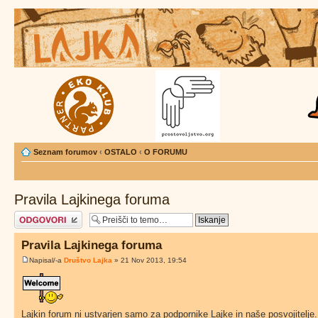
Seznam forumov
‹
OSTALO
‹
O FORUMU
Pravila Lajkinega foruma
Napiši odgovor
Pravila Lajkinega foruma
Napisal/-a
Društvo Lajka
» 21 Nov 2013, 19:54
Lajkin forum ni ustvarjen samo za podpornike Lajke in naše posvojitelje. Do