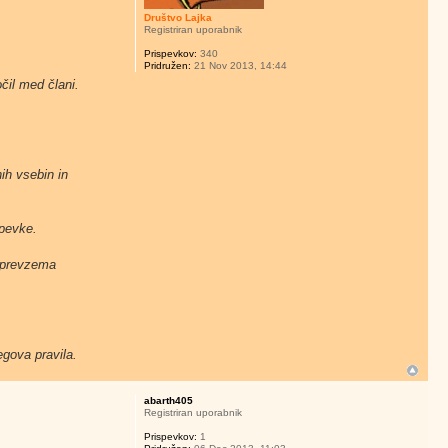
Društvo Lajka
Registriran uporabnik
Prispevkov:
340
Pridružen:
21 Nov 2013, 14:44
čil med člani.
ih vsebin in
spevke.
e prevzema
egova pravila.
abarth405
Registriran uporabnik
Prispevkov:
1