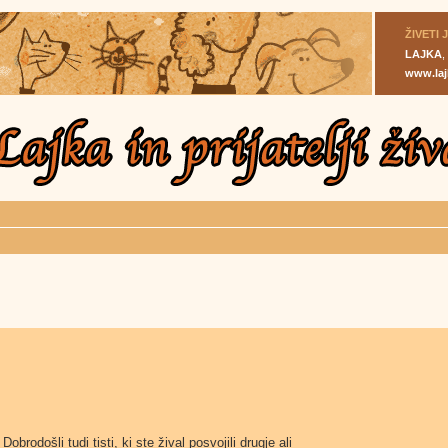
ŽIVETI 
LAJKA
,
www.laj
brodošli tudi tisti, ki ste žival posvojili drugje ali