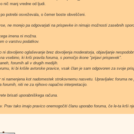
so nič manj vredne od ljudi.
o po potrebi osveževala, o čemer boste obveščeni.
 vse, ne morejo pa odgovarjati na prispevke in nimajo možnosti zasebnih sporo
kega imena ni možna.
om o varstvu podatkov.
ko ni dovoljeno oglaševanje brez dovoljenja moderatorja, objavljanje nespodobn
na vsebino, ki krši pravila foruma, s pomočjo ikone "prijavi prispevek".
raneh, forumih ali v drugih medijih.
umu, ki bi kršile avtorske pravice, vsak član je sam odgovoren za svoje pri
kor ni namenjena kot nadomestek strokovnemu nasvetu. Upravljalec foruma n
 forumih, niti ne za njihovo napačno interpretacijo.
orete brisati uporabniškega računa.
ov. Prav tako imajo pravico onemogočiti članu uporabo foruma, če le-ta krši nj