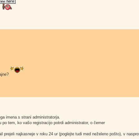
kajne?
ga imena s strani administratorja.
u po tem, ko vašo registracijo potrdi administrator, o čemer
ail prejeli najkasneje v roku 24 ur (poglejte tudi med neželeno pošto), v nasp