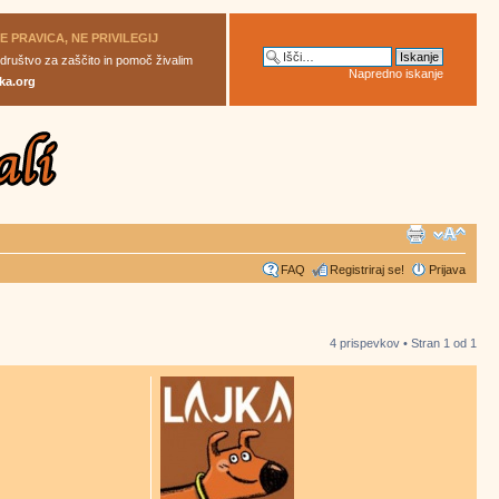
JE PRAVICA, NE PRIVILEGIJ
 društvo za zaščito in pomoč živalim
Napredno iskanje
ka.org
FAQ
Registriraj se!
Prijava
4 prispevkov • Stran
1
od
1