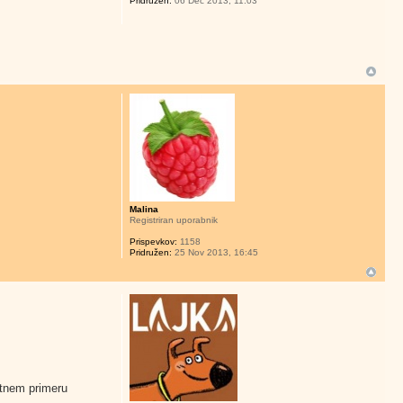
Pridružen:
06 Dec 2013, 11:03
Malina
Registriran uporabnik
Prispevkov:
1158
Pridružen:
25 Nov 2013, 16:45
rotnem primeru