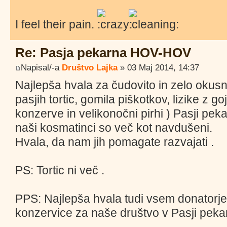
I feel their pain.
Re: Pasja pekarna HOV-HOV
Napisal/-a
Društvo Lajka
» 03 Maj 2014, 14:37
Najlepša hvala za čudovito in zelo okusn
pasjih tortic, gomila piškotkov, lizike z go
konzerve in velikonočni pirhi ) Pasji pe
naši kosmatinci so več kot navdušeni.
Hvala, da nam jih pomagate razvajati .
PS: Tortic ni več .
PPS: Najlepša hvala tudi vsem donatorjem,
konzervice za naše društvo v Pasji pek