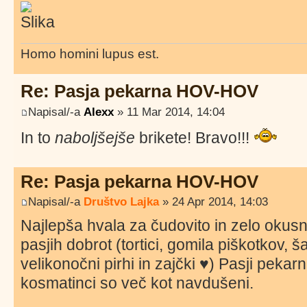
Homo homini lupus est.
Re: Pasja pekarna HOV-HOV
Napisal/-a
Alexx
» 11 Mar 2014, 14:04
In to
naboljšejše
brikete! Bravo!!!
Re: Pasja pekarna HOV-HOV
Napisal/-a
Društvo Lajka
» 24 Apr 2014, 14:03
Najlepša hvala za čudovito in zelo okus
pasjih dobrot (tortici, gomila piškotkov, 
velikonočni pirhi in zajčki ♥) Pasji peka
kosmatinci so več kot navdušeni.