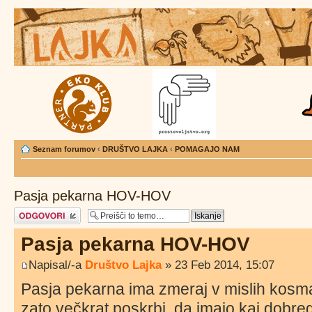
Seznam forumov
‹
DRUŠTVO LAJKA
‹
POMAGAJO NAM
Pasja pekarna HOV-HOV
Napiši odgovor
Pasja pekarna HOV-HOV
Napisal/-a
Društvo Lajka
» 23 Feb 2014, 15:07
Pasja pekarna ima zmeraj v mislih kosma
zato večkrat poskrbi, da imajo kaj dobre