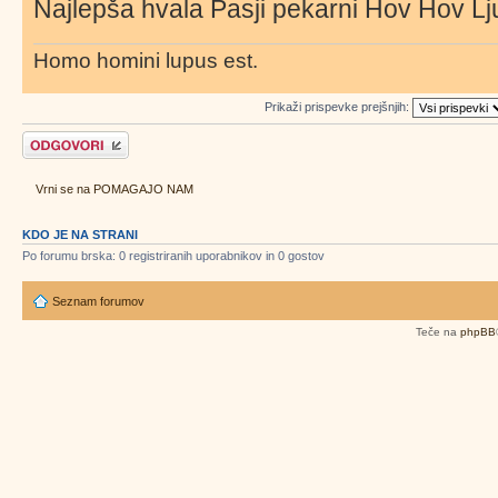
Najlepša hvala Pasji pekarni Hov Hov Lj
Homo homini lupus est.
Prikaži prispevke prejšnjih:
Napiši odgovor
Vrni se na POMAGAJO NAM
KDO JE NA STRANI
Po forumu brska: 0 registriranih uporabnikov in 0 gostov
Seznam forumov
Teče na
phpBB