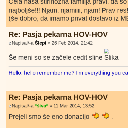
Cela naša štirinožna familija pravi, da s
najboljše!!! Njam, njamiiii, njam! Prav res
(še dobro, da imamo privat dostavo iz 
Re: Pasja pekarna HOV-HOV
Napisal/-a
Šlepi
» 26 Feb 2014, 21:42
Še meni so se začele cedit sline
Hello, hello remember me? I'm everything you ca
Re: Pasja pekarna HOV-HOV
Napisal/-a
*šiva*
» 11 Mar 2014, 13:52
Prejeli smo še eno donacijo
.