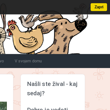
Zapri
tvo
V svojem domu
Našli ste žival - kaj
sedaj?