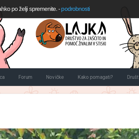
ahko po želji spremenite.
-
podrobnosti
ica
Forum
Novičke
Kako pomagati?
Druš