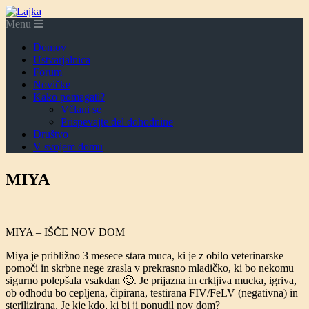
Menu
Domov
Ustvarjalnica
Forum
Novičke
Kako pomagati?
Včlani se
Prispevajte del dohodnine
Društvo
V svojem domu
MIYA
MIYA – IŠČE NOV DOM
Miya je približno 3 mesece stara muca, ki je z obilo veterinarske
pomoči in skrbne nege zrasla v prekrasno mladičko, ki bo nekomu
sigurno polepšala vsakdan 🙂. Je prijazna in crkljiva mucka, igriva,
ob odhodu bo cepljena, čipirana, testirana FIV/FeLV (negativna) in
sterilizirana. Je kje kdo, ki bi ji ponudil nov dom?