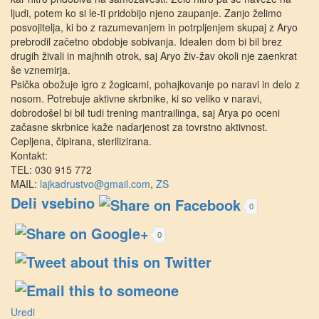
ljudi, potem ko si le-ti pridobijo njeno zaupanje. Zanjo želimo
posvojitelja, ki bo z razumevanjem in potrpljenjem skupaj z Aryo
prebrodil začetno obdobje sobivanja. Idealen dom bi bil brez
drugih živali in majhnih otrok, saj Aryo živ-žav okoli nje zaenkrat
še vznemirja.
Psička obožuje igro z žogicami, pohajkovanje po naravi in delo z
nosom. Potrebuje aktivne skrbnike, ki so veliko v naravi,
dobrodošel bi bil tudi trening mantrailinga, saj Arya po oceni
začasne skrbnice kaže nadarjenost za tovrstno aktivnost.
Cepljena, čipirana, sterilizirana.
Kontakt:
TEL
: 030 915 772
MAIL
:
lajkadrustvo@gmail.com
,
ZS
Deli vsebino
0
0
Uredi