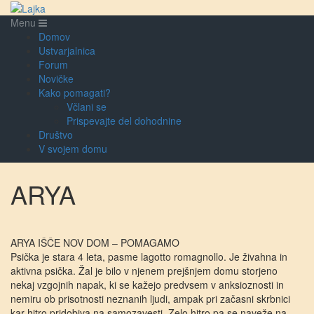
Menu
Domov
Ustvarjalnica
Forum
Novičke
Kako pomagati?
Včlani se
Prispevajte del dohodnine
Društvo
V svojem domu
ARYA
ARYA IŠČE NOV DOM – POMAGAMO
Psička je stara 4 leta, pasme lagotto romagnollo. Je živahna in
aktivna psička. Žal je bilo v njenem prejšnjem domu storjeno
nekaj vzgojnih napak, ki se kažejo predvsem v anksioznosti in
nemiru ob prisotnosti neznanih ljudi, ampak pri začasni skrbnici
kar hitro pridobiva na samozavesti. Zelo hitro pa se naveže na