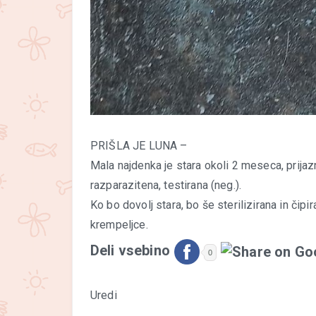
PRIŠLA JE LUNA –
Mala najdenka je stara okoli 2 meseca, prijazna
razparazitena, testirana (neg.).
Ko bo dovolj stara, bo še sterilizirana in čipi
krempeljce.
Deli vsebino
0
Uredi