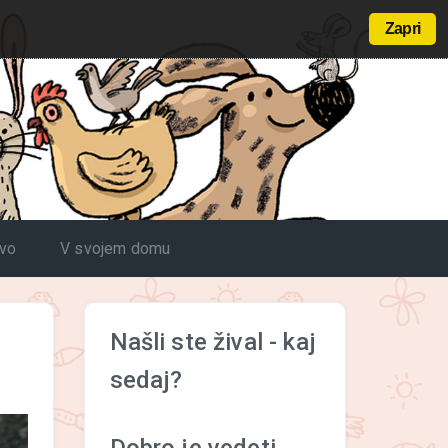
Zapri
tvo
V svojem domu
Našli ste žival - kaj
sedaj?