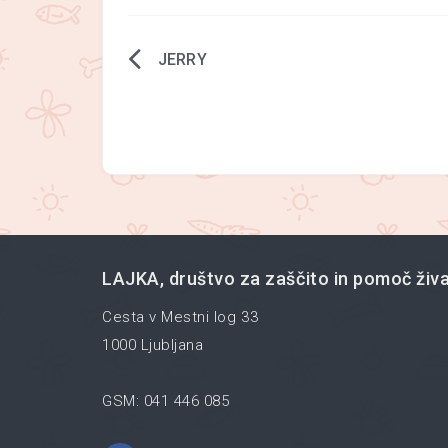
JERRY
Navigacija
prispevka
LAJKA, društvo za zaščito in pomoč žival
Cesta v Mestni log 33
1000 Ljubljana
GSM: 041 446 085