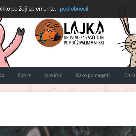
ahko po želji spremenite.
-
podrobnosti
ica
Forum
Novičke
Kako pomagati?
Druš