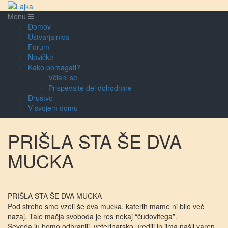
Menu
Domov
Ustvarjalnica
Forum
Novičke
Kako pomagati?
Včlani se
Prispevajte del dohodnine
Društvo
V svojem domu
PRIŠLA STA ŠE DVA
MUCKA
PRIŠLA STA ŠE DVA MUCKA –
Pod streho smo vzeli še dva mucka, katerih mame ni bilo več
nazaj. Tale mačja svoboda je res nekaj “čudovitega”.
Seveda ju bomo odhranili, veterinarsko uredili in jima našli varen